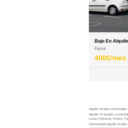
Bajo En Alquil
Ferrol
400
€/mes
Alquiler locales comerciales
Alquiler 40 locales comercia
zonas (Ultramar, Esteiro, F
Oportunidad alquiler locales