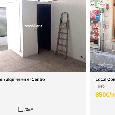
en alquiler en el Centro
Local Com
Ferrol
850
€/
70m²