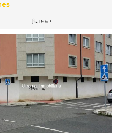
mes
150m²