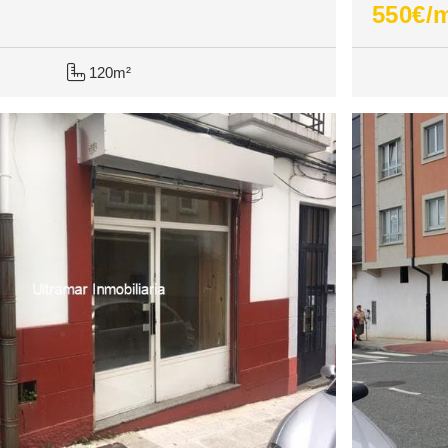
550
€/
120m²