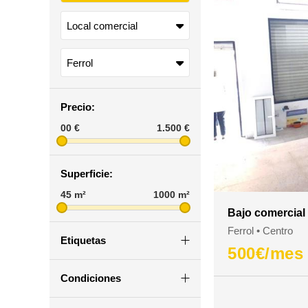
Precio:
00
€
1.500
€
Superficie:
45
m²
1000
m²
Bajo comercial 
Ferrol
Centro
Etiquetas
500
€/mes
Condiciones