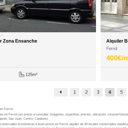
er Zona Ensanche
Alquiler 
Ferrol
400
€/
125m²
1
2
3
4
5
 en Ferrol.
les en Ferrol con precio a consultar. Imágenes, superficie, precios, ubicación, característica
ajardo, San Juan, Centro, Catabois).
 comerciales económicas a buen precio en Ferrol, alquiler de 40 locales comerciales clasific