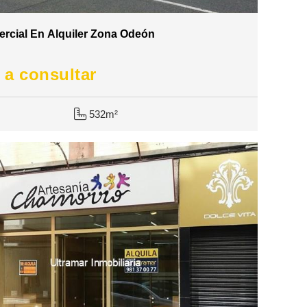
rcial En Alquiler Zona Odeón
 a consultar
532m²