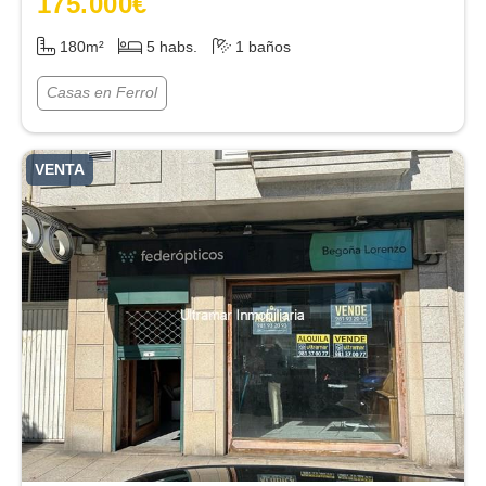
175.000
€
180m²
5 habs.
1 baños
Casas en Ferrol
VENTA