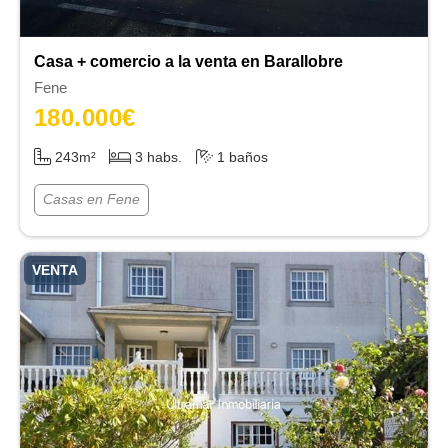
Casa + comercio a la venta en Barallobre
Fene
180.000
€
243m²
3 habs.
1 baños
Casas en Fene
VENTA