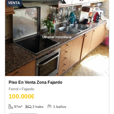
VENTA
Piso En Venta Zona Fajardo
Ferrol
Fajardo
100.000
€
97m²
3 habs.
1 baños