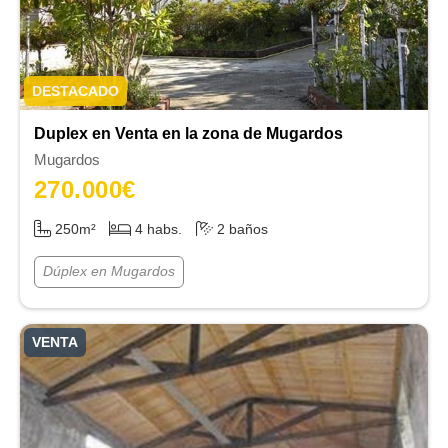
Duplex en Venta en la zona de Mugardos
Mugardos
270.000
€
250m²
4 habs.
2 baños
Dúplex en Mugardos
VENTA