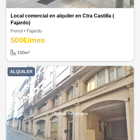
Local comercial en alquiler en Ctra Castilla (
Fajardo)
Ferrol
Fajardo
500
€/mes
150m²
ALQUILER