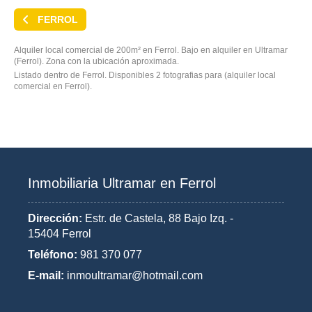
FERROL
Alquiler local comercial de 200m² en Ferrol. Bajo en alquiler en Ultramar
(Ferrol). Zona con la ubicación aproximada.
Listado dentro de Ferrol. Disponibles 2 fotografias para (alquiler local
comercial en Ferrol).
Inmobiliaria Ultramar en Ferrol
Dirección:
Estr. de Castela, 88 Bajo Izq. -
15404 Ferrol
Teléfono:
981 370 077
E-mail:
inmoultramar@hotmail.com