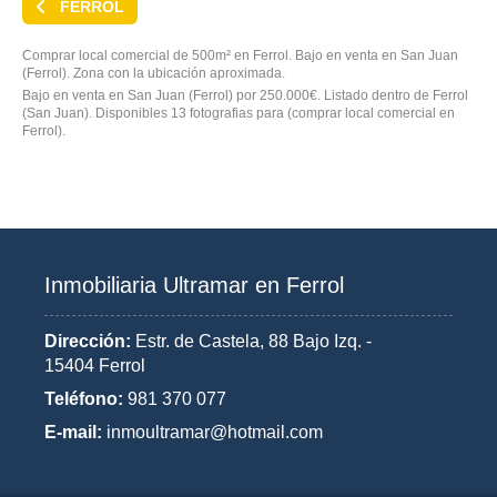
FERROL
Comprar local comercial de 500m² en Ferrol. Bajo en venta en San Juan
(Ferrol). Zona con la ubicación aproximada.
Bajo en venta en San Juan (Ferrol) por 250.000€. Listado dentro de Ferrol
(San Juan). Disponibles 13 fotografias para (comprar local comercial en
Ferrol).
Inmobiliaria Ultramar en Ferrol
Dirección:
Estr. de Castela, 88 Bajo Izq. -
15404 Ferrol
Teléfono:
981 370 077
E-mail:
inmoultramar@hotmail.com