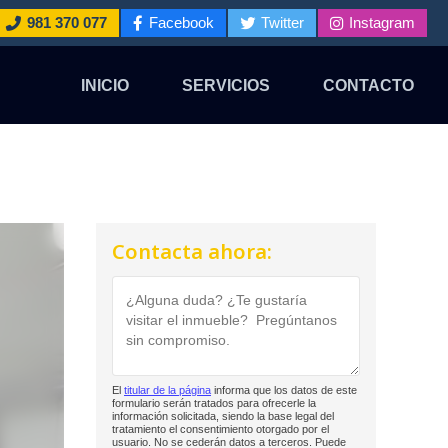
981 370 077
Facebook
Twitter
Instagram
INICIO
SERVICIOS
CONTACTO
Contacta ahora:
El
titular de la página
informa que los datos de este
formulario serán tratados para ofrecerle la
información solicitada, siendo la base legal del
tratamiento el consentimiento otorgado por el
usuario. No se cederán datos a terceros. Puede