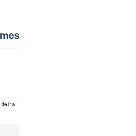
/mes
de ir a