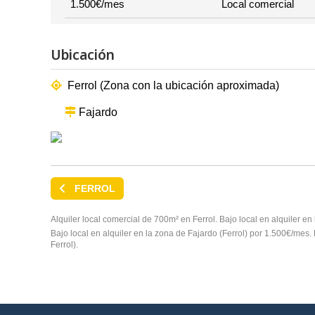
1.500€/mes
Local comercial
Ubicación
Ferrol (Zona con la ubicación aproximada)
Fajardo
FERROL
Alquiler local comercial de 700m² en Ferrol. Bajo local en alquiler e
Bajo local en alquiler en la zona de Fajardo (Ferrol) por 1.500€/mes. 
Ferrol).