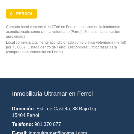
FERROL
Comprar local comercial de 77m² en Ferrol. Local comercia totalmente
acondicionado como clínica veterinaria (Ferrol). Zona con la ubicación
aproximada.
Local comercia totalmente acondicionado como clínica veterinaria (Ferrol)
por 75.000€. Listado dentro de Ferrol. Disponibles 6 fotografias para
(comprar local comercial en Ferrol).
Inmobiliaria Ultramar en Ferrol
Dirección:
Estr. de Castela, 88 Bajo Izq. -
15404 Ferrol
Teléfono:
981 370 077
E-mail:
inmoultramar@hotmail.com