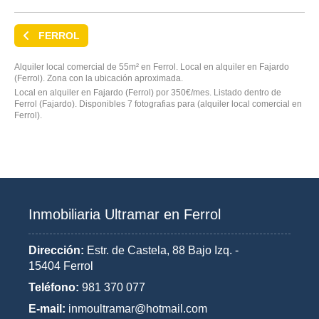
FERROL
Alquiler local comercial de 55m² en Ferrol. Local en alquiler en Fajardo
(Ferrol). Zona con la ubicación aproximada.
Local en alquiler en Fajardo (Ferrol) por 350€/mes. Listado dentro de
Ferrol (Fajardo). Disponibles 7 fotografias para (alquiler local comercial en
Ferrol).
Inmobiliaria Ultramar en Ferrol
Dirección:
Estr. de Castela, 88 Bajo Izq. -
15404 Ferrol
Teléfono:
981 370 077
E-mail:
inmoultramar@hotmail.com